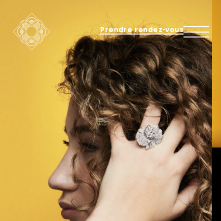
Prendre rendez-vous