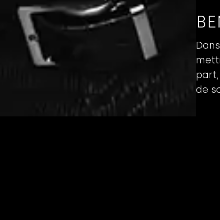
BE
Dans 
mett
part
de so